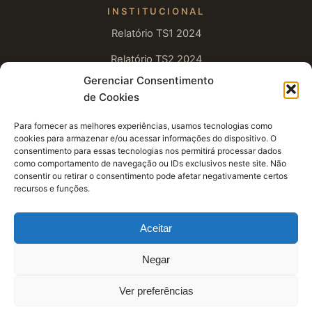
INSTITUCIONAL
Relatório TS1 2024
Relatório TS2 2024
Gerenciar Consentimento
Relatório TS1 2025
de Cookies
Relatório TS2 2025
Para fornecer as melhores experiências, usamos tecnologias como
Relatório TS1 2026
cookies para armazenar e/ou acessar informações do dispositivo. O
consentimento para essas tecnologias nos permitirá processar dados
como comportamento de navegação ou IDs exclusivos neste site. Não
APOIAR
consentir ou retirar o consentimento pode afetar negativamente certos
recursos e funções.
Doações
Pedido de Oração
Aceitar
Intenções de Missa
Negar
Visite o Mosteiro
© 2026 Mosteiro de São Bento do Rio de Janeiro · Todos os direitos
Ver preferências
reservados