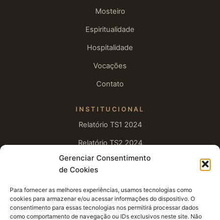
Mosteiro
Espiritualidade
Hospitalidade
Vocações
Contato
INSTITUCIONAL
Relatório TS1 2024
Relatório TS2 2024
Gerenciar Consentimento
Relatório TS1 2025
de Cookies
Relatório TS2 2025
Para fornecer as melhores experiências, usamos tecnologias como
Relatório TS1 2026
cookies para armazenar e/ou acessar informações do dispositivo. O
consentimento para essas tecnologias nos permitirá processar dados
como comportamento de navegação ou IDs exclusivos neste site. Não